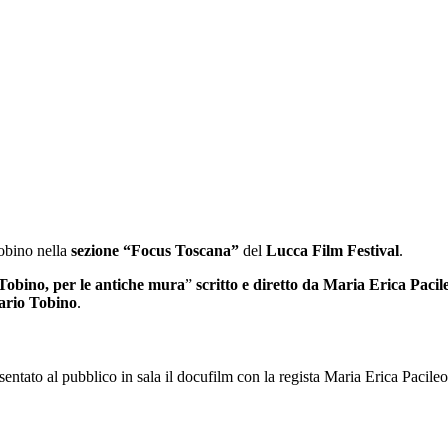
obino nella
sezione “Focus Toscana”
del
Lucca Film Festival
.
Tobino, per le antiche mura
”
scritto e diretto da Maria Erica Pacil
Mario Tobino
.
esentato al pubblico in sala il docufilm con la regista Maria Erica Pacile