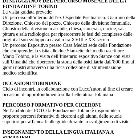
DI MAGGIANO e DEL PERCORSO MUSEALE DELLA
FONDAZIONE TOBINO
La visita guidata prevede:
Un percorso all’interno dell’ex Ospedale Psichiatrico: Giardino della
Direzione, Chiostro del pozzo, Chiostro della divisione femminile,
Chiostro della divisione maschile, chiesa, camerata, cucine, sala
pittura e sala radiologica per ripercorrere le fasi del complesso dalle
origini al suo sviluppo a cavallo tra XVIII e XX secolo.
Un percorso Espositivo presso Casa Medici sede della Fondazione
che comprende: la visita alle due Stanzette del medico-scrittore
Mario Tobino, e la visita dell’Itinerario espositivo Stanze con vista
sull’Umanità che ripercorre la storia della psichiatria dall’800 fino ai
giorni nostri attraverso una ricca collezione di strumentazione
medico scientifica.
OCCASIONI TOBINIANE
Ciclo di incontri, in collaborazione con LuccAutori al fine di creare
occasioni di approfondimento sulla Letteratura Tobiniana
PERCORSO FORMATIVO PER CICERONI
Nell’ambito del PCTO la Fondazione Tobino è disponibile a
proporre percorsi formativi di ciceroni agli alunni delle scuole
superiori per affiancarli alle guide durante lo svolgimento di visite.
INSEGNAMENTO DELLA LINGUA ITALIANA A
STRANIERI