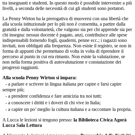
tra insegnanti e studenti. In questo modo è possibile intervenire a più
livelli, a seconda delle necessità di cui gli studenti sono portatori.
La Penny Wirton ha la prerogativa di muoversi con una libertà che
alla scuola istituzionale per lo più non è consentita, a partire dalla
gratuità e dalla volontarietà, che valgono sia per chi apprende sia per
chi insegna: nessun docente è pagato, anzi, contribuisce alle spese
indispensabili fornendo fogli, quaderni, penne ecc.; i ragazzi sono
invitati, non obbligati alla frequenza. Non esiste il registro, se non in
forma di appunti che permettano di volta in volta di riprendere il
percorso al punto in cui era rimasto. Non esiste la valutazione, se
non nella forma positiva di autovalutazione e constatazione dei
progressi raggiunti.
Alla scuola Penny Wirton si impara:
- a parlare e scrivere in lingua italiana per capire e farsi capire
sempre più;
- a prendere confidenza e fare amicizia tra noi tutti;
- a conoscere i diritti e i doveri di chi vive in Italia;
- a capire un po’ meglio la cultura italiana e a raccontare la propria.
A Lucca le lezioni si tengono presso:
la Biblioteca Civica Agorà
Lucca Sala Lettura