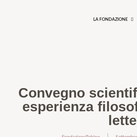
LA FONDAZIONE
Convegno scientif
esperienza filoso
lett
FondazioneTobino
Settembre