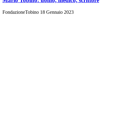
Mario Tobino: uomo, medico, scrittore
FondazioneTobino
18 Gennaio 2023