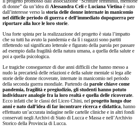
Il progetto promosso dall’associazione “Scritture femminili, memorie
di donne” da un’idea di
Alessandra Celi
e
Luciana Vietina
è nato
dall’interesse verso la
storia delle donne internate in manicomio
nel difficile periodo di guerra e dell’immediato dopoguerra per
riportare alla luce le loro storie
.
Una forte spinta per la realizzazione del progetto è stata l’impatto
che su tutti ha avuto la pandemia e da lì i ragazzi sono partiti
riflettendo sul significato letterale e figurato della parola per passare
ad esempio dalla fragilità della natura umana, a quella della salute e
poi a quella psicologica.
Le tragiche conseguenze di due anni difficili che hanno messo a
nudo la precarietà delle relazioni e della salute mentale si lega alle
storie delle donne ricoverate, internate in manicomio nel periodo
della seconda guerra mondiale. Partendo da
parole chiave come
pandemia, fragilità e pregiudizio, gli studenti hanno potuto
individuare analogie fra la loro realtà e quella delle ricoverate
.
Ecco infatti che le classi del Liceo Chini, nel
progetto lungo due
anni e nato dall’idea di far incontrare ricerca e didattica
, hanno
effettuato un’accurata indagine nelle cartelle cliniche e in altri fondi
conservati negli Archivi di Stato di Lucca e Massa e nell’Archivio
Storico della Provincia di Lucca
.