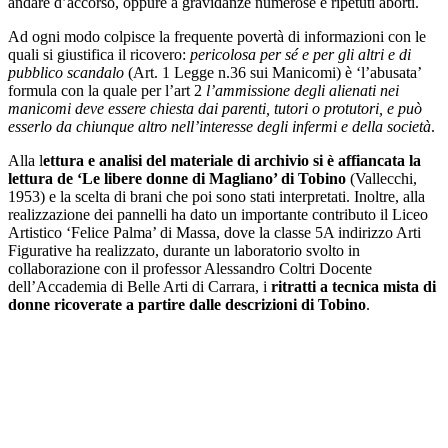
andare d’accorso, oppure a gravidanze numerose e ripetuti aborti.
Ad ogni modo colpisce la frequente povertà di informazioni con le
quali si giustifica il ricovero:
pericolosa per sé e per gli altri
e di
pubblico scandalo
(Art. 1 Legge n.36 sui Manicomi) è ‘l’abusata’
formula con la quale per l’art 2
l’ammissione degli alienati nei
manicomi deve essere chiesta dai parenti, tutori o protutori, e può
esserlo da chiunque altro nell’interesse degli infermi e della società
.
Alla l
ettura e analisi del materiale di archivio si è affiancata la
lettura de ‘Le libere donne di Magliano’ di Tobino
(Vallecchi,
1953) e la scelta di brani che poi sono stati interpretati. Inoltre, alla
realizzazione dei pannelli ha dato un importante contributo il Liceo
Artistico ‘Felice Palma’ di Massa, dove la classe 5A indirizzo Arti
Figurative ha realizzato, durante un laboratorio svolto in
collaborazione con il professor Alessandro Coltri Docente
dell’Accademia di Belle Arti di Carrara, i
ritratti a tecnica mista di
donne ricoverate a partire dalle descrizioni di Tobino
.