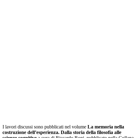
I lavori discussi sono pubblicati nel volume
La memoria nella
costruzione dell’esperienza. Dalla storia della filosofia alle
scienze cognitive
a cura di Riccardo Roni, pubblicato nella Collana