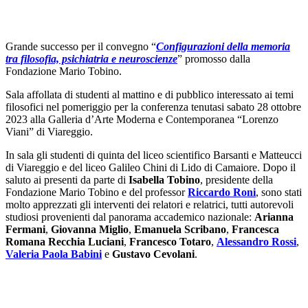
Grande successo per il convegno “
Configurazioni della memoria
tra filosofia, psichiatria e neuroscienze
” promosso dalla
Fondazione Mario Tobino.
Sala affollata di studenti al mattino e di pubblico interessato ai temi
filosofici nel pomeriggio per la conferenza tenutasi sabato 28 ottobre
2023 alla Galleria d’Arte Moderna e Contemporanea “Lorenzo
Viani” di Viareggio.
In sala gli studenti di quinta del liceo scientifico Barsanti e Matteucci
di Viareggio e del liceo Galileo Chini di Lido di Camaiore. Dopo il
saluto ai presenti da parte di
Isabella Tobino
, presidente della
Fondazione Mario Tobino e del professor
Riccardo Roni
, sono stati
molto apprezzati gli interventi dei relatori e relatrici, tutti autorevoli
studiosi provenienti dal panorama accademico nazionale:
Arianna
Fermani
,
Giovanna Miglio
,
Emanuela Scribano
,
Francesca
Romana Recchia Luciani
,
Francesco Totaro
,
Alessandro Rossi
,
Valeria Paola Babini
e
Gustavo Cevolani
.