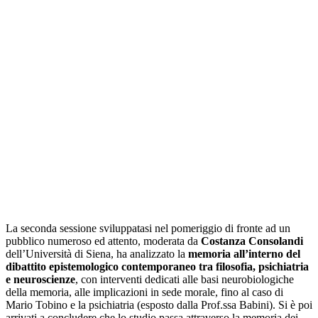
La seconda sessione sviluppatasi nel pomeriggio di fronte ad un
pubblico numeroso ed attento, moderata da
Costanza Consolandi
dell’Università di Siena, ha analizzato la
memoria all’interno del
dibattito epistemologico contemporaneo tra filosofia, psichiatria
e neuroscienze
, con interventi dedicati alle basi neurobiologiche
della memoria, alle implicazioni in sede morale, fino al caso di
Mario Tobino e la psichiatria (esposto dalla Prof.ssa Babini). Si è poi
arrivati a concludere che lo studio passa attraverso la memoria dei