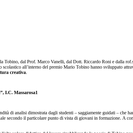
la Tobino, dal Prof. Marco Vanelli, dal Dott. Riccardo Roni e dalla rof.s
o scolastico all’interno del premio Mario Tobino hanno sviluppato attrave
ttura creativa
.
ni”, I.C. Massarosa1
ofondità di analisi dimostrata dagli studenti – saggiamente guidati – che 
nale secondo il particolare punto di vista di giovani in formazione. A c