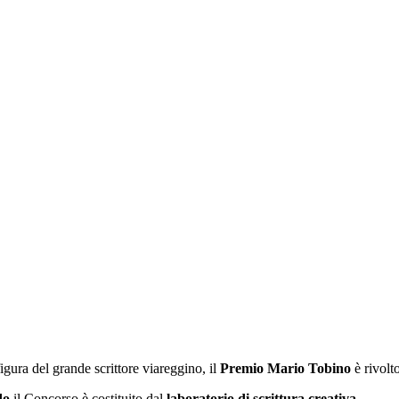
igura del grande scrittore viareggino, il
Premio Mario Tobino
è rivolt
do
il Concorso è costituito dal
laboratorio di scrittura creativa
.