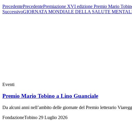
Precedente
Precedente
Premiazione XVI edizione Premio Mario Tobino
Successivo
GIORNATA MONDIALE DELLA SALUTE MENTALE: quando il 
Eventi
Premio Mario Tobino a Lino Guanciale
Da alcuni anni nell’ambito delle giornate del Premio letterario Viareg
FondazioneTobino
29 Luglio 2026