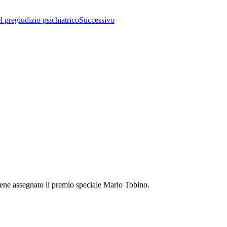
egiudizio psichiatrico
Successivo
viene assegnato il premio speciale Mario Tobino.