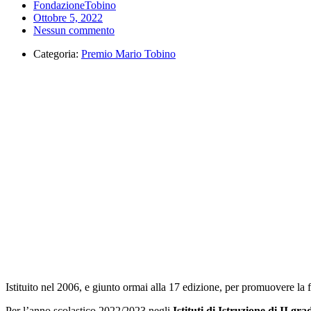
FondazioneTobino
Ottobre 5, 2022
Nessun commento
Categoria:
Premio Mario Tobino
Istituito nel 2006, e giunto ormai alla 17 edizione, per promuovere la f
Per l’anno scolastico 2022/2023 negli
Istituti di Istruzione di II gra