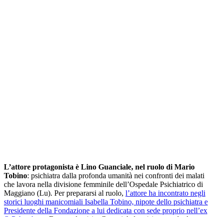
L’attore protagonista è Lino Guanciale, nel ruolo di Mario
Tobino
: psichiatra dalla profonda umanità nei confronti dei malati
che lavora nella divisione femminile dell’Ospedale Psichiatrico di
Maggiano (Lu). Per prepararsi al ruolo,
l’attore ha incontrato negli
storici luoghi manicomiali Isabella Tobino, nipote dello psichiatra e
Presidente della Fondazione a lui dedicata con sede proprio nell’ex