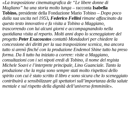
«La trasposizione cinematografica de “Le libere donne di
Magliano” ha una storia molto lunga
– racconta
Isabella
Tobino,
presidente della Fondazione Mario Tobino –
Dopo poco
dalla sua uscita nel 1953
, Federico Fellini
rimane affascinato da
questo testo innovativo e fa visita a Tobino a Maggiano,
trascorrendo con lui alcuni giorni e accompagnandolo nella
quotidiana visita al reparto. Molti anni dopo lo sceneggiatore del
progetto
Peter Exacoustos
contattò Mondadori per chiedere la
concessione dei diritti per la sua trasposizione scenica, ma ancora
tutto si arenò finché con la produzione Endemol Shine tutto ha preso
forma. Da lì tutto ha iniziato a correre: visite a Maggiano,
consultazioni con i sei nipoti eredi di Tobino, il nome del regista
Michele Soavi e l’interprete principale, Lino Guanciale. Tanto la
produzione che la regia sono sempre stati molto rispettosi dello
spirito con cui è stato scritto il libro e sono sicura che lo sceneggiato
contribuirà a sensibilizzare gli spettatori sull’importanza della salute
mentale e sul rispetto della dignità dell’universo femminile».