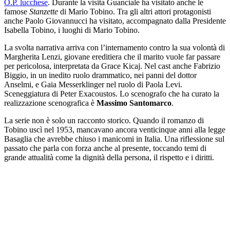
O.P. lucchese
. Durante la visita Guanciale ha visitato anche le
famose
Stanzette
di Mario Tobino. Tra gli altri attori protagonisti
anche Paolo Giovannucci ha visitato, accompagnato dalla Presidente
Isabella Tobino, i luoghi di Mario Tobino.
La svolta narrativa arriva con l’internamento contro la sua volontà di
Margherita Lenzi, giovane ereditiera che il marito vuole far passare
per pericolosa, interpretata da Grace Kicaj.
Nel cast anche Fabrizio
Biggio, in un inedito ruolo drammatico, nei panni del dottor
Anselmi, e Gaia Messerklinger nel ruolo di Paola Levi.
Sceneggiatura di Peter Exacoustos. Lo scenografo che ha curato la
realizzazione scenografica è
Massimo Santomarco
.
La serie non è solo un racconto storico. Quando il romanzo di
Tobino uscì nel 1953, mancavano ancora venticinque anni alla legge
Basaglia che avrebbe chiuso i manicomi in Italia. Una riflessione sul
passato che parla con forza anche al presente, toccando temi di
grande attualità come la dignità della persona, il rispetto e i diritti.