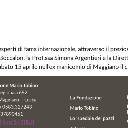
sperti di fama internazionale, attraverso il prezio
Boccalon, la Prof.ssa Simona Argentieri e la Direttr
 sabato 15 aprile nell’ex manicomio di Maggiano il
one Mario Tobino
regionaia 692
La Fondazione
aggiano – Lucca
fax 0583.327243
Mario Tobino
2037890461
Lo ‘spedale de’ pazzi
il tuo 5×1000