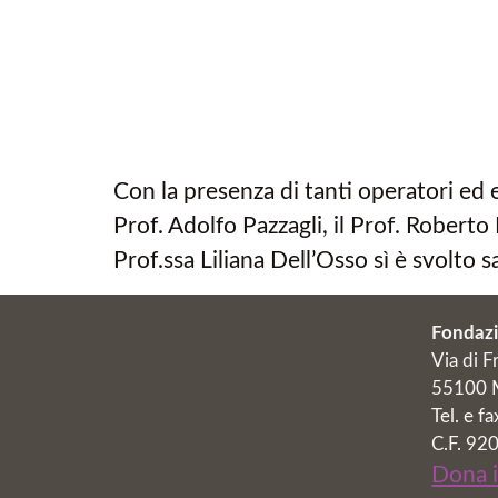
Con la presenza di tanti operatori ed e
Prof. Adolfo Pazzagli, il Prof. Roberto 
Prof.ssa Liliana Dell’Osso sì è svolto
Fondazi
Via di F
55100 M
Tel. e 
C.F. 9
Dona 