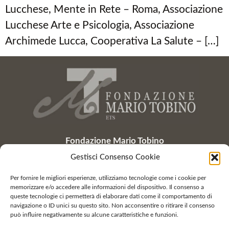
Lucchese, Mente in Rete – Roma, Associazione
Lucchese Arte e Psicologia, Associazione
Archimede Lucca, Cooperativa La Salute – […]
Fondazione Mario Tobino
Via di Fregionaia 692
Gestisci Consenso Cookie
55100 Maggiano – Lucca
tel. e fax 0583.327243
Per fornire le migliori esperienze, utilizziamo tecnologie come i cookie per
memorizzare e/o accedere alle informazioni del dispositivo. Il consenso a
C.F. 92037890461
queste tecnologie ci permetterà di elaborare dati come il comportamento di
info@fondazionemariotobino.it
navigazione o ID unici su questo sito. Non acconsentire o ritirare il consenso
può influire negativamente su alcune caratteristiche e funzioni.